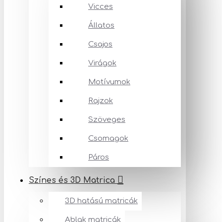
Vicces
Állatos
Csajos
Virágok
Motívumok
Rajzok
Szöveges
Csomagok
Páros
Színes és 3D Matrica
3D hatású matricák
Ablak matricák