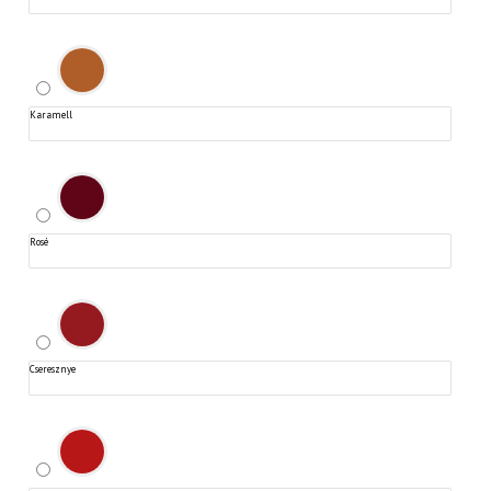
Karamell
Rosé
Cseresznye