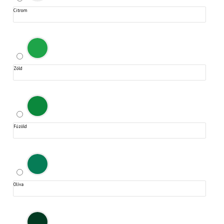
Citrom
Zöld
Fűzöld
Olíva