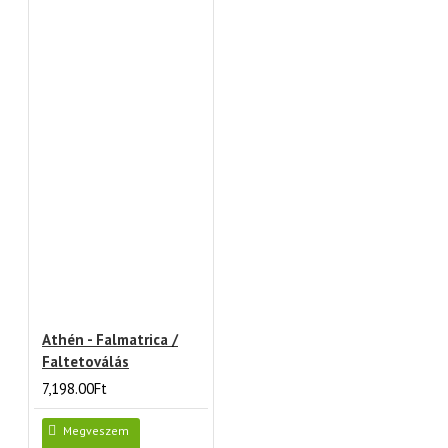
Athén - Falmatrica /
Faltetoválás
7,198.00Ft
Megveszem