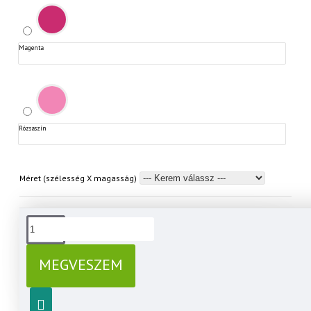
Magenta
Rózsaszín
Méret (szélesség X magasság)
Mi terveztük, gyártottuk, és szeretnénk
Magyar
továbbra is gyártani. Segítsd TE is ebben!
Termék
Rendelj még MOST!
MEGVESZEM
24.999 Ft felett
AKCIÓ: Ingyenes szállítás