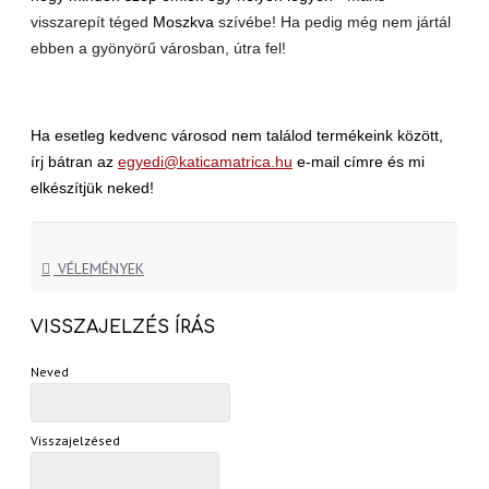
visszarepít téged
Moszkva
szívébe! Ha pedig még nem jártál
ebben a gyönyörű városban, útra fel!
Ha esetleg kedvenc városod nem találod termékeink között,
írj bátran az
egyedi@katicamatrica.hu
e-mail címre és mi
elkészítjük neked!
VÉLEMÉNYEK
VISSZAJELZÉS ÍRÁS
Neved
Visszajelzésed