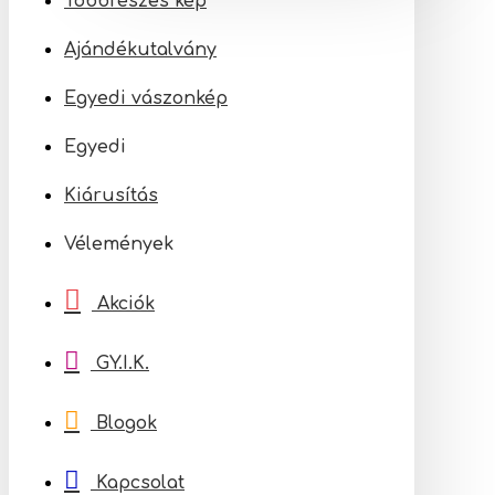
Többrészes kép
Ajándékutalvány
Egyedi vászonkép
Egyedi
Kiárusítás
Vélemények
Akciók
GY.I.K.
Blogok
Kapcsolat