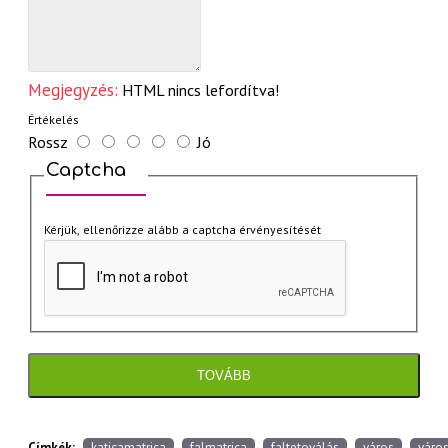
Megjegyzés:
HTML nincs lefordítva!
Értékelés
Rossz
Jó
Captcha
Kérjük, ellenőrizze alább a captcha érvényesítését
TOVÁBB
Címkék:
katicamatrica
falmatrica
faltetoválás
város
váro