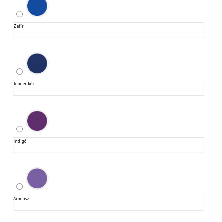
Zafír
Tenger kék
Indigó
Ametiszt