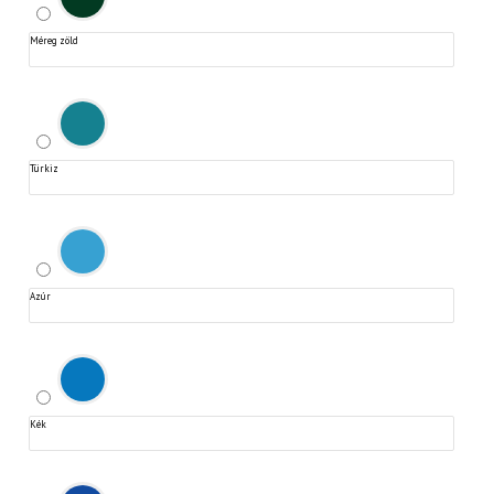
Méreg zöld
Türkiz
Azúr
Kék