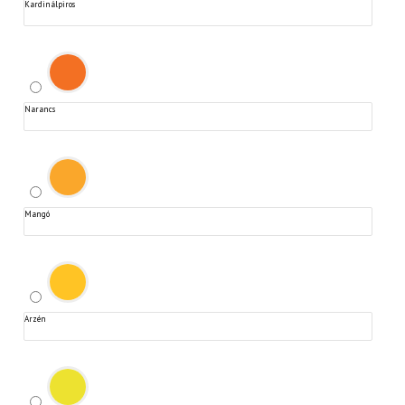
Kardinálpiros
Narancs
Mangó
Arzén